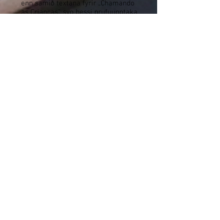
enn samið textana fyrir „Chamando
as Crianças“, svo þessi prufuupptaka
var eingöngu af laginu sem Pedro
spilaði á lyklaborðinu. Önnur lag
innifalin í smáskífunni er „Essa é a
Nossa Grande Equipe“ (tónlist og
texti eftir Pedro Hill), sem hefur
polka takt og talar um mikilvægi
teymisvinnu.
Í ágúst kom út fyrsta enska
smáskífan úr ferli Pedro, „Let’s All
Get Together“, sem innihélt
hljóðfærasamsetningar sem gefnar
yrðu út í „John Art“ verkefninu árið
2018, en þær hafa aðeins verið
gefnar út núna. Brautin „Let’s All Get
Together“ (samin af Pedro Hill) er
lifandi og hvetjandi hljóðfæri.
Brautin „Smooth Memories“ (samin
af Pedro Hill) er hæg og róleg lag
með minningarþema.
Á rásinni „Solta a Voz Com Pedro
Hill“ talaði Pedro um smáskífuna
„Let’s All Get Together“ og kynnti
lagið með sama nafni á píanóinu.