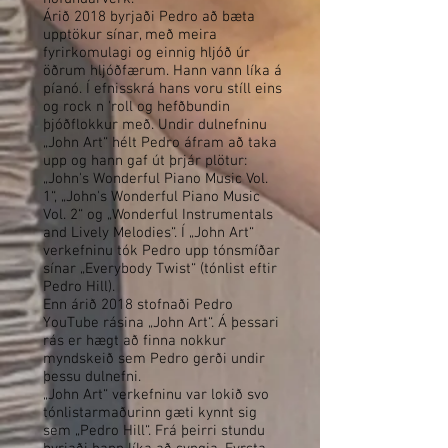
Árið 2018 byrjaði Pedro að bæta
upptökur sínar, með meira
fyrirkomulagi og einnig hljóð úr
öðrum hljóðfærum. Hann vann líka á
píanó. Í efnisskrá hans voru stíll eins
og rock n 'roll og hefðbundin
þjóðflokkur með. Undir dulnefninu
„John Art“ hélt Pedro áfram að taka
upp og hann gaf út þrjár plötur:
„John's Wonderful Piano Music Vol.
1“, „John's Wonderful Piano Music
Vol. 2“ og „Wonderful Instrumentals
and Lively Melodies“. Í „John Art“
verkefninu tók Pedro upp tónsmíðar
sínar „Everybody Twist“ (tónlist eftir
Pedro Hill).
Enn árið 2018 stofnaði Pedro
YouTube rásina „John Art“. Á þessari
rás er hægt að finna nokkur
myndskeið sem Pedro gerði undir
þessu dulnefni.
„John Art“ verkefninu var lokið svo
tónlistarmaðurinn gæti kynnt sig
sem „Pedro Hill“. Frá þeirri stundu