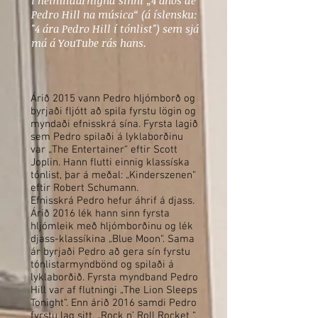
í heimildarmynd sinni „4 anos de
Pedro Hill na música“ (á íslensku:
"4 ára Pedro Hill í tónlist") sem sjá
má á YouTube rás hans.
Árið 2015 vann Pedro hljómborð og
byrjaði fljótt að spila fyrstu lögin og
myndaði efnisskrá sína. Fyrsta lagið
sem Pedro spilaði á lyklaborðinu
var „The Entertainer“ eftir Scott
Joplin. Hann flutti einnig klassíska
tónlist, þar á meðal: „Kinderszenen“
eftir Robert Schumann.
Efnisskrá Pedro hefur áhrif á djass.
Árið 2016 lék hann sinn fyrsta
hljómleik með hljómborðinu og lék
djass-klassíkina „Blue Moon“. Sama
ár byrjaði Pedro að gera sín fyrstu
tónlistarmyndbönd og spilaði á
lyklaborðið. Fyrsta myndband Pedro
Hill var af flutningi „The Lion Sleeps
Tonight“. Enn árið 2016 samdi Pedro
fyrstu lag sitt, „Rock n’ Roll Rocket “.