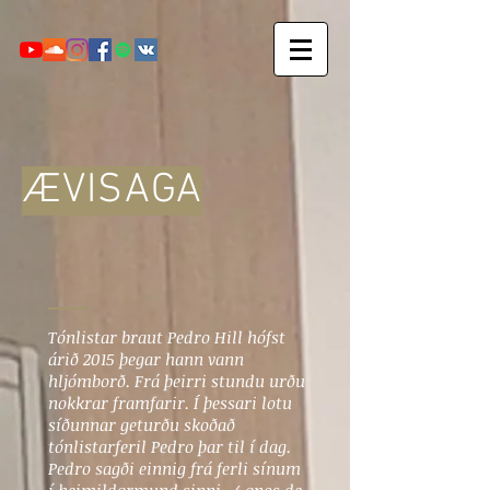
ÆVISAGA
Tónlistar braut Pedro Hill hófst
árið 2015 þegar hann vann
hljómborð. Frá þeirri stundu urðu
nokkrar framfarir. Í þessari lotu
síðunnar geturðu skoðað
tónlistarferil Pedro þar til í dag.
Pedro sagði einnig frá ferli sínum