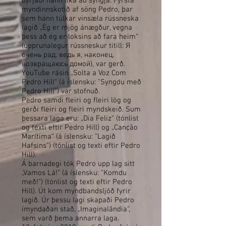
byrjaði hann líka að syngja. Fyrsta
myndinnskotið af söng Pedro, þar
sem hann túlkar vinsæla rússneska
lagið „Ég er mjög ánægður, vegna
þess að ég er loksins að fara heim“
(upprunalegur rússneskur titill: Я
очень рад, ведь я, наконец,
возвращаюсь домой), var gerð.
YouTube rásin „Solta a Voz Com
Pedro Hill“ (á íslensku: "Syngdu með
Pedro Hill") var stofnuð.
Pedro samdi fleiri og fleiri lög og
gerði fleiri og fleiri myndskeið. Sum
þessara laga eru: „Dia Feliz“ (tónlist
og texti eftir Pedro Hill) og „Canção
Marítima“ (á íslensku: "Lagið
Hafsins") (tónlist og texti eftir Pedro
Hill).
Á barnadegi tók Pedro upp lag sitt
„Vamos Lá!“ (á íslensku: "Komdu
með!") (tónlist og texti eftir Pedro
Hill). Út kom myndbandsljóð fyrir
lagið. Úr þessu lagi skapaði Pedro
ímyndaðan stað, „Imaginalândia“,
sem varð þema annarra laga.