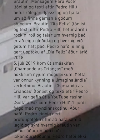
Brautin „Mensagem Para Você“
(tónlist og texti eftir Pedro Hill)
hefur rólegan djassslag og fjallar
um að finna gaman á góðum
stundum. Brautin "Dia Feliz" (tónlist
og texti eftir Pedro Hill) hefur áhrif í
rock n 'roll og talar um hvernig það
er að eiga gleðidag og hvernig við
getum haft það. Pedro hafði einnig
gert upptöku af „Dia Feliz“ áður, árið
2018.
5. júlí 2019 kom út smáskífan
„Chamando as Crianças“ með
nokkrum nýjum möguleikum. Þetta
var önnur kynning á „Imaginalândia“
verkefninu. Brautin „Chamando as
Crianças“ (tónlist og texti eftir Pedro
Hill) var gefin út á YouTube rásinni
„Solta a Voz com Pedro Hill“ 1. júní í
fylgd með myndinnskotinu. Áður
hafði Pedro einnig gert
prufuupptöku eftir að hafa samið
lagið og sýnt hvernig brautin var
önnur áður en hún náði
lokaniðurstöðunni. Pedro hafði ekki