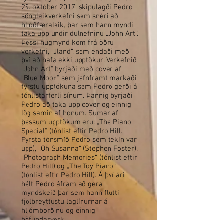
29. október 2017, skipulagði Pedro
söngleikverkefni sem snéri að
hljóðfæraleik, þar sem hann myndi
taka upp undir dulnefninu „John Art“.
Þessi hugmynd kom frá öðru
verkefni, „Jland“, sem endaði með
því að hafa ekki upptökur. Verkefnið
„John Art“ byrjaði með cover af
„Blue Moon“ sem jafnframt markaði
fyrstu upptökuna sem Pedro gerði á
tónlistarferli sínum. Þannig byrjaði
Pedro að taka upp cover og einnig
lög samin af honum. Sumar af
þessum upptökum eru: „The Piano
Special“ (tónlist eftir Pedro Hill.
Fyrsta tónsmíð Pedro sem tekin var
upp), „Oh Susanna“ (Stephen Foster).
„Photograph Memories“ (tónlist eftir
Pedro Hill) og „The Toy Piano“
(tónlist eftir Pedro Hill). Á því ári
hélt Pedro áfram að gera
myndskeið þar sem hann flutti
fjölbreyttustu laglínurnar á
hljómborðinu og einnig
höfundarverk.