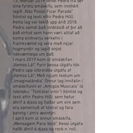
13. febrúar 2019 sendi Pedro frá sér
sína fyrstu smáskífu, sem innihélt
lagið „Não Posso Ficar Parado“
(tónlist og texti eftir Pedro Hill).
Þetta lag var tekið upp árið 2018.
Pedro samdi það innblásið af því að
það virtist sem hann væri alltaf að
koma einhverju verkefni í
framkvæmd og vera með nýjar
hugmyndir og lagið snýst
nákvæmlega um það.
Í mars 2019 kom út smáskífan
„Vamos Lá!“. Fyrir þessa útgáfu tók
Pedro upp útbreidda útgáfu af
„Vamos Lá!“, Með nýjum textum um
„Imaginalândia“. Önnur lag innifalin í
smáskífunni er „Amigos Musicais“ (á
íslensku: "Tónlistar vinir") (tónlist og
texti eftir Pedro Hill), sem hefur
áhrif á djass og fjallar um vini sem
eru sameinuð af tónlist og fara
þannig í ýmis ævintýri.
Í apríl kom út önnur smáskífa,
„Mensagem Para Você“. Þessi útgáfa
hafði áhrif á djass og rock n 'roll.